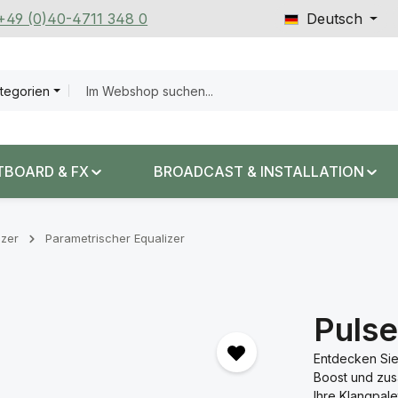
 +49 (0)40-4711 348 0
Deutsch
ategorien
TBOARD & FX
BROADCAST & INSTALLATION
izer
Parametrischer Equalizer
Puls
Entdecken Sie
Boost und zus
Ihre Klangpale