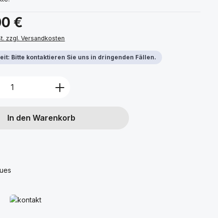
s:
00 €
St. zzgl. Versandkosten
it: Bitte kontaktieren Sie uns in dringenden Fällen.
Anzahl: Gib den gewünschten Wert ein 
In den Warenkorb
ques
Mehr erfahren