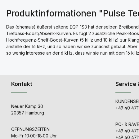
Produktinformationen "Pulse T
Das (ehemals) äußerst seltene EQP-1S3 hat denselben Breitband-
Tiefbass-Boost/Absenk-Kurven. Es fügt 2 zusätzliche Peak-Boos
Hochfrequenz-Shelf-Boost-Kurven (5 kHz und 10 kHz) zur Klangpa
anstelle der 16 kHz, und so haben wir sie zunächst gebaut. Aber
so wenig Interesse an der 6 kHz, dass wir sie nun mit dem 16 kH
Kontakt
Service 
KUNDENSER
Neuer Kamp 30
+49 40 471
20357 Hamburg
PC- & RAV
ÖFFNUNGSZEITEN:
+49 40 471
Mo-Fr 10:00-18:00 Uhr
+49 40 471