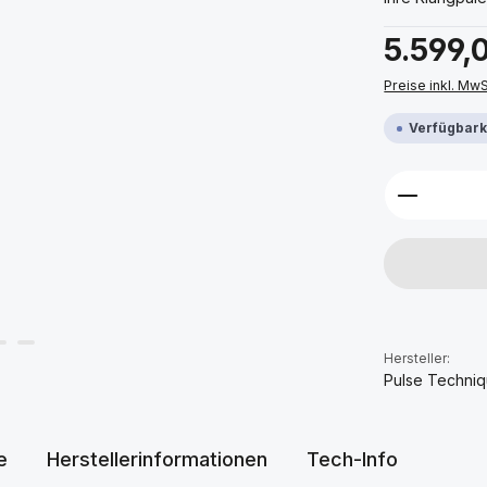
Regulärer Prei
5.599,
Preise inkl. Mw
Verfügbarke
Produkt 
Hersteller:
Pulse Techni
e
Herstellerinformationen
Tech-Info