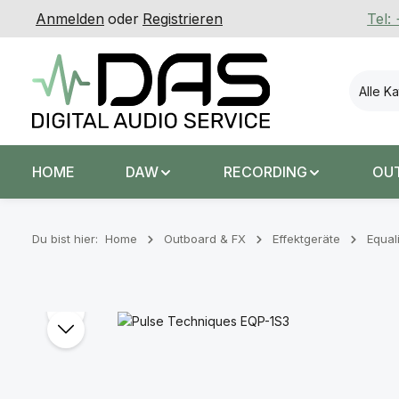
Anmelden
oder
Registrieren
Tel:
 Hauptinhalt springen
Zur Suche springen
Zur Hauptnavigation springen
Alle K
HOME
DAW
RECORDING
OU
Du bist hier:
Home
Outboard & FX
Effektgeräte
Equal
Bildergalerie überspringen