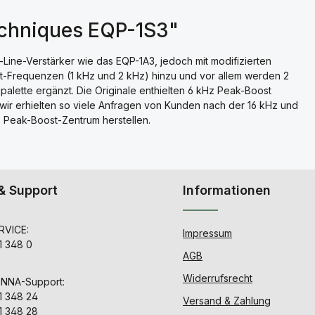
echniques EQP-1S3"
Line-Verstärker wie das EQP-1A3, jedoch mit modifizierten
t-Frequenzen (1 kHz und 2 kHz) hinzu und vor allem werden 2
lette ergänzt. Die Originale enthielten 6 kHz Peak-Boost
 wir erhielten so viele Anfragen von Kunden nach der 16 kHz und
z Peak-Boost-Zentrum herstellen.
& Support
Informationen
VICE:
Impressum
1 348 0
AGB
Widerrufsrecht
ENNA-Support:
1 348 24
Versand & Zahlung
1 348 28