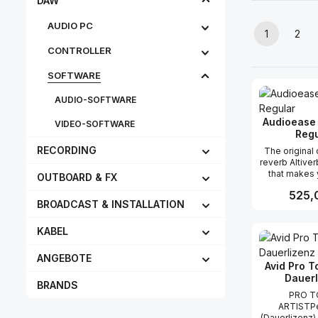
DAW
AUDIO PC
1
2
Seite
Seit
CONTROLLER
SOFTWARE
AUDIO-SOFTWARE
Audioease 
VIDEO-SOFTWARE
Regu
RECORDING
The original
reverb Altiver
that makes 
OUTBOARD & FX
sound as if i
Regulär
525,
back somew
BROADCAST & INSTALLATION
adding the a
existing spa
Produk
KABEL
own recording
live audio. A
Altiverb were
ANGEBOTE
the real w
Avid Pro To
Sydney Opera
Dauerl
BRANDS
Scottish und
PRO T
tank the 
ARTISTPe
cathedral. Fe
(Dauerlizenz)