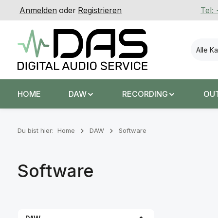
Anmelden
oder
Registrieren
Tel:
 Hauptinhalt springen
Zur Suche springen
Zur Hauptnavigation springen
Alle K
HOME
DAW
RECORDING
OU
Du bist hier:
Home
DAW
Software
Software