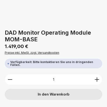
DAD Monitor Operating Module
MOM-BASE
Regulärer Preis:
1.419,00 €
Preise inkl. MwSt. zzgl. Versandkosten
Verfügbarkeit: Bitte kontaktieren Sie uns in dringenden
Fällen.
Produkt Anzahl: Gib den gewünschten Wert ein ode
In den Warenkorb